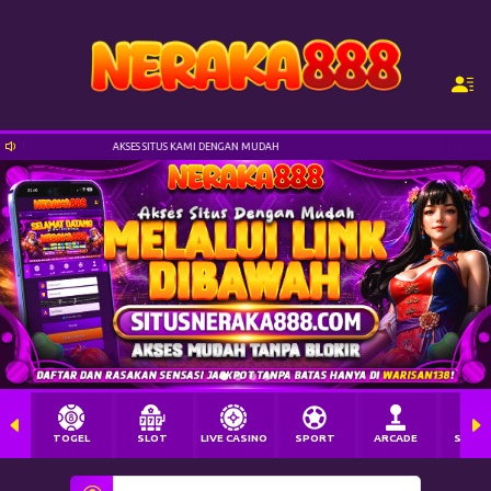
AKSES SITUS KAMI DENGAN MUDAH
TOGEL
SLOT
LIVE CASINO
SPORT
ARCADE
SABU