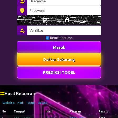
Remember Me
Masuk
Daftar Sekarang
PREDIKSI TOGEL
Hasil Keluaran
Website:
, Hari:
, Tutup:
, Result:
No
Tanggal
Hari
Pasaran
Result