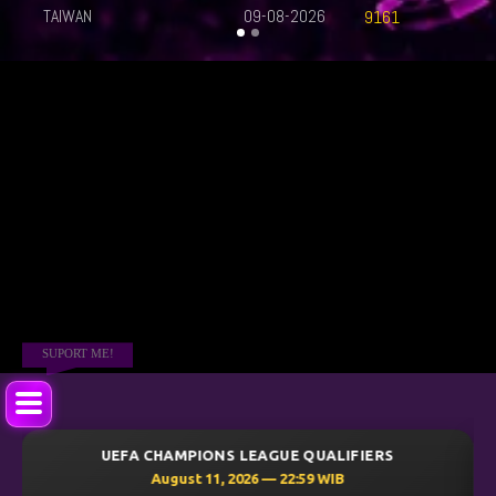
TAIWAN
09-08-2026
9161
SUPORT ME!
SPAIN LA LIGA
August 16, 2026 — 02:30 WIB