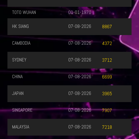
TOTO WUHAN
01-01-1970
A
HK SIANG
07-08-2026
8867
D
CAMBODIA
07-08-2026
4372
A
SYDNEY
07-08-2026
3712
CHINA
07-08-2026
6699
JAPAN
07-08-2026
3965
SINGAPORE
07-08-2026
7907
MALAYSIA
07-08-2026
7218