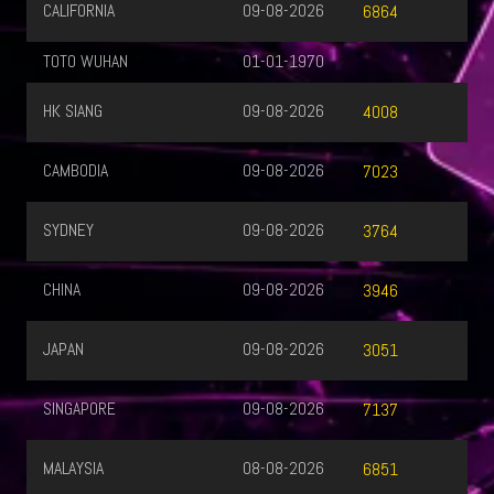
CALIFORNIA
09-08-2026
H
6864
TOTO WUHAN
01-01-1970
A
HK SIANG
09-08-2026
4008
D
CAMBODIA
09-08-2026
7023
A
SYDNEY
09-08-2026
3764
CHINA
09-08-2026
3946
JAPAN
09-08-2026
3051
SINGAPORE
09-08-2026
7137
MALAYSIA
08-08-2026
6851