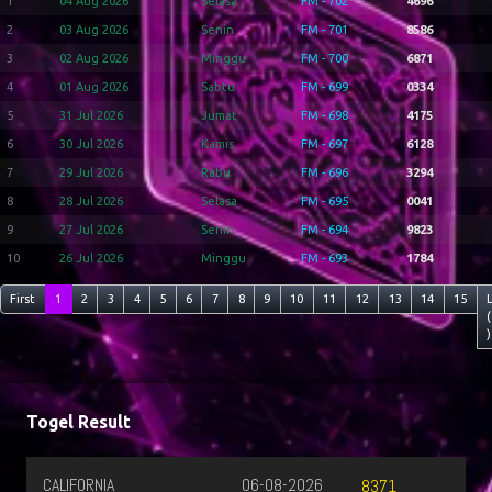
1
04 Aug 2026
Selasa
FM - 702
4696
2
03 Aug 2026
Senin
FM - 701
8586
3
02 Aug 2026
Minggu
FM - 700
6871
4
01 Aug 2026
Sabtu
FM - 699
0334
5
31 Jul 2026
Jumat
FM - 698
4175
6
30 Jul 2026
Kamis
FM - 697
6128
7
29 Jul 2026
Rabu
FM - 696
3294
8
28 Jul 2026
Selasa
FM - 695
0041
9
27 Jul 2026
Senin
FM - 694
9823
10
26 Jul 2026
Minggu
FM - 693
1784
First
1
2
3
4
5
6
7
8
9
10
11
12
13
14
15
(
)
Togel Result
CALIFORNIA
06-08-2026
HO
8371