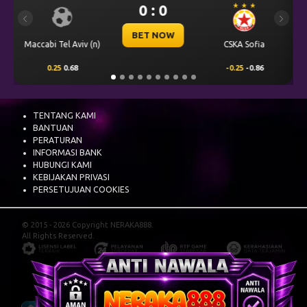
0 : 0
Previous
Next
BET NOW
Lincoln Red Imps (n)
Omonia Nicosia
-0.75
-0.90
0.75
0.68
TENTANG KAMI
BANTUAN
PERATURAN
INFORMASI BANK
HUBUNGI KAMI
KEBIJAKAN PRIVASI
PERSETUJUAN COOKIES
© 2015 - 2026 Copyright NERAKA888.
All Rights Reserved.
LAPOR PUSAT